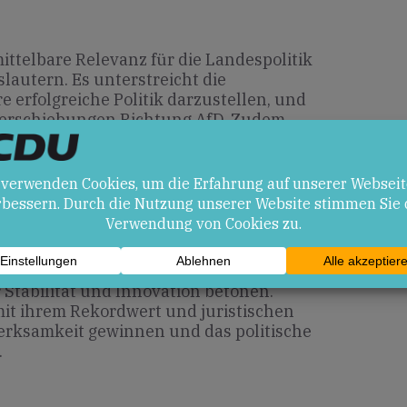
ttelbare Relevanz für die Landespolitik
lautern. Es unterstreicht die
e erfolgreiche Politik darzustellen, und
verschiebungen Richtung AfD. Zudem
gierung in den Mittelpunkt der
en
ihre Führung ausbauen und ihr
Stabilität und Innovation betonen.
mit ihrem Rekordwert und juristischen
erksamkeit gewinnen und das politische
.