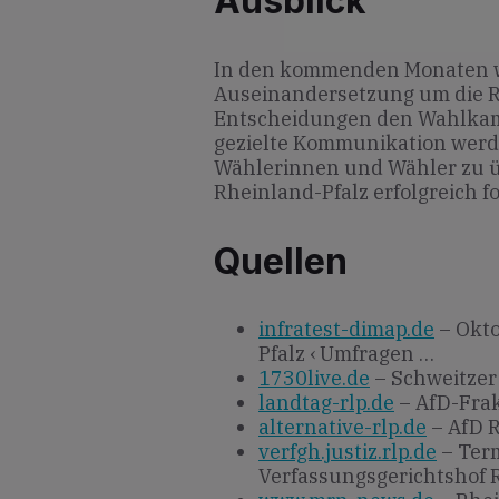
Ausblick
In den kommenden Monaten w
Auseinandersetzung um die R
Entscheidungen den Wahlkamp
gezielte Kommunikation werd
Wählerinnen und Wähler zu ü
Rheinland-Pfalz erfolgreich f
Quellen
infratest-dimap.de
– Okto
Pfalz ‹ Umfragen …
1730live.de
– Schweitzer
landtag-rlp.de
– AfD-Frak
alternative-rlp.de
– AfD R
verfgh.justiz.rlp.de
– Term
Verfassungsgerichtshof 