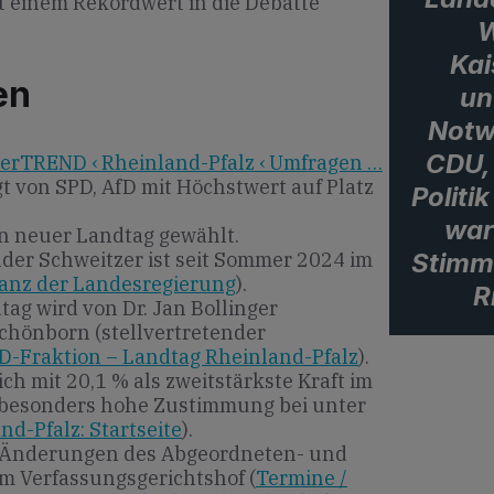
t einem Rekordwert in die Debatte
W
Kai
en
un
Notwe
CDU, 
derTREND ‹ Rheinland-Pfalz ‹ Umfragen …
gt von SPD, AfD mit Höchstwert auf Platz
Politi
war
in neuer Landtag gewählt.
Stimm
der Schweitzer ist seit Sommer 2024 im
lanz der Landesregierung
).
R
tag wird von Dr. Jan Bollinger
Schönborn (stellvertretender
D-Fraktion – Landtag Rheinland-Pfalz
).
ch mit 20,1 % als zweitstärkste Kraft im
 besonders hohe Zustimmung bei unter
nd-Pfalz: Startseite
).
n Änderungen des Abgeordneten- und
m Verfassungsgerichtshof (
Termine /