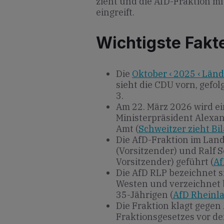
zieht und die AfD-Fraktion mi
eingreift.
Wichtigste Fakt
Die
Oktober ‹ 2025 ‹ Län
sieht die CDU vorn, gefol
3.
Am 22. März 2026 wird e
Ministerpräsident Alexan
Amt (
Schweitzer zieht Bi
Die AfD-Fraktion im Land
(Vorsitzender) und Ralf 
Vorsitzender) geführt (
Af
Die AfD RLP bezeichnet si
Westen und verzeichnet
35-Jährigen (
AfD Rheinla
Die Fraktion klagt gege
Fraktionsgesetzes vor de