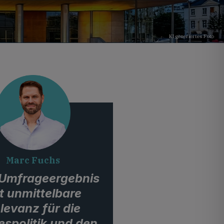
KI generiertes Foto
Marc Fuchs
Umfrageergebnis
t unmittelbare
levanz für die
spolitik und den