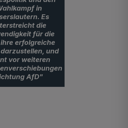
ahlkampf in
serslautern. Es
terstreicht die
ndigkeit für die
ihre erfolgreiche
k darzustellen, und
nt vor weiteren
enverschiebungen
ichtung AfD"