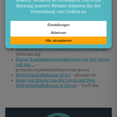
und Demokratie. Wie die Kommission diese
Schwerpunkte in konkrete Initiativen umsetzt, bleibt
in den kommenden Monaten zu beobachten.
Quellen
Davos 2024: Klimakrise und KI bestimmende
Themen
– blog.de.erste-am.com
Ursula von der Leyen’s speech to Davos in full
–
weforum.org
Davos: Kommissionspräsidentin von der Leyen
ruft zur …
–
germany.representation.ec.europa.eu
Weltwirtschaftsforum 2024
– phoenix.de
Rede von Ursula von der Leyen auf dem
Weltwirtschaftsforum in Davos
– YouTube