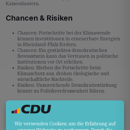
Kaiserslautern.
Chancen & Risiken
Chancen: Fortschritte bei der Klimawende
können Investitionen in erneuerbare Energien
in Rheinland-Pfalz fördern.
Chancen: Ein gestärktes demokratisches
Bewusstsein kann das Vertrauen in politische
Institutionen vor Ort erhöhen.
Risiken: Bleiben die Fortschritte beim
Klimaschutz aus, drohen ökologische und
wirtschaftliche Nachteile.
Risiken: Unzureichende Demokratiestärkung
könnte zu Politikverdrossenheit führen.
Ausblick
Die Rede von Ursula von der Leyen in Davos setzt
Impulse für die EU-Agenda in den Bereichen Klima