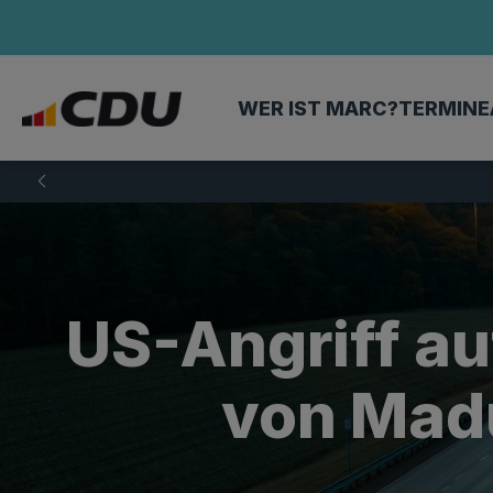
WER IST MARC?
TERMINE
US-Angriff a
von Madu