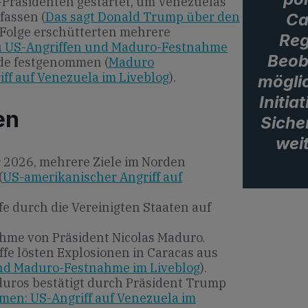
Präsidenten gestartet, um Venezuelas
fassen (
Das sagt Donald Trump über den
Ca
r Folge erschütterten mehrere
Reg
u US-Angriffen und Maduro-Festnahme
Beob
de festgenommen (
Maduro
f auf Venezuela im Liveblog
).
mögli
Initia
en
Siche
wei
 2026, mehrere Ziele im Norden
(
US-amerikanischer Angriff auf
ffe durch die Vereinigten Staaten auf
hme von Präsident Nicolas Maduro.
ffe lösten Explosionen in Caracas aus
nd Maduro-Festnahme im Liveblog
).
uros bestätigt durch Präsident Trump
n: US-Angriff auf Venezuela im