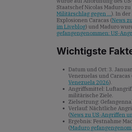
wurde auf Anordnung des US-
Staatschef Nicolas Maduro zu 
Militärschlag gegen …
). In de
Explosionen Caracas (
News z
im Liveblog
) und Maduro wur
gefangengenommen: US-Angrif
Wichtigste Fakt
Datum und Ort: 3. Januar
Venezuelas und Caracas 
Venezuela 2026
).
Angriffsmittel: Luftangri
militärische Ziele.
Zielsetzung: Gefangenna
Verlauf: Nächtliche Angri
(
News zu US-Angriffen u
Ergebnis: Festnahme Mad
(
Maduro gefangengenomme