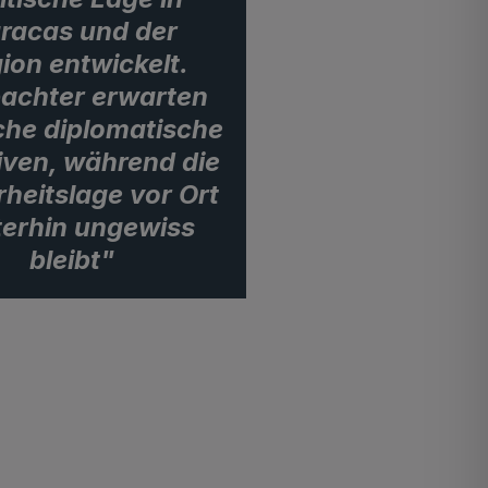
racas und der
ion entwickelt.
achter erwarten
che diplomatische
tiven, während die
rheitslage vor Ort
terhin ungewiss
bleibt"