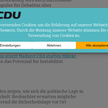
Impulse für Debatten über
ationale Zusammenarbeit geben kann.
en
Machtwechsel könnte eine
as eröffnen.
er die weitere Entwicklung in Venezuela
p stürzt Maduro! USA starten Militär-
n das Potenzial für Instabilität.
zeigen, wie sich die politische Lage in
ckelt. Beobachter erwarten mögliche
hrend die Sicherheitslage vor Ort