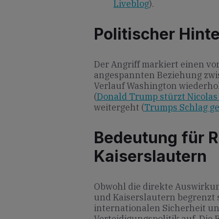
Liveblog
).
Politischer Hint
Der Angriff markiert einen v
angespannten Beziehung zwis
Verlauf Washington wiederhol
(
Donald Trump stürzt Nicola
weitergeht (
Trumps Schlag g
Bedeutung für R
Kaiserslautern
Obwohl die direkte Auswirkun
und Kaiserslautern begrenzt 
internationalen Sicherheit 
Verteidigungspolitik auf. Die