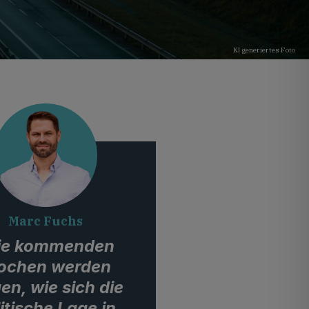
KI generiertes Foto
Marc Fuchs
ie kommenden
chen werden
en, wie sich die
itische Lage in