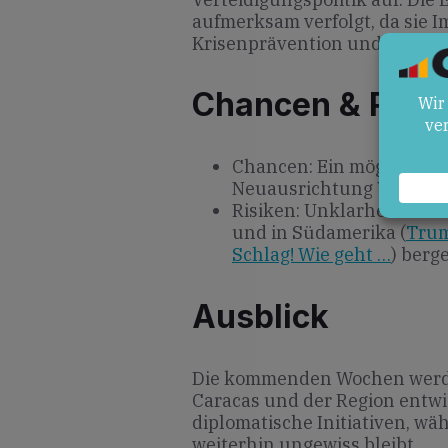
aufmerksam verfolgt, da sie 
Krisenprävention und intern
Chancen & Risik
Chancen: Ein möglicher 
Neuausrichtung Venezuel
Risiken: Unklarheiten üb
und in Südamerika (
Trum
Schlag! Wie geht …
) berge
Ausblick
Die kommenden Wochen werden 
Caracas und der Region entwi
diplomatische Initiativen, wä
weiterhin ungewiss bleibt.