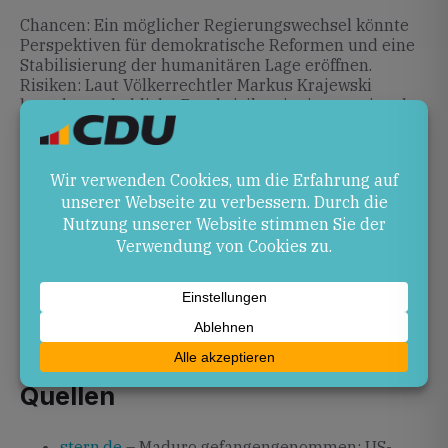
Chancen: Ein möglicher Regierungswechsel könnte
Perspektiven für demokratische Reformen und eine
Stabilisierung der humanitären Lage eröffnen.
Risiken: Laut Völkerrechtler Markus Krajewski
bestehen erhebliche Bruchrisiken im internationalen
Recht, die zu weiterer Destabilisierung in der Region
führen können.
Ausblick
Die Situation bleibt volatil. Vizepräsidentin
Rodríguez führt die Regierung interimistisch weiter.
Deutschland und andere Staaten werden die
Entwicklungen weiterhin aufmerksam verfolgen und
ihre Haltung zur Wiederherstellung demokratischer
Prozesse formulieren.
Quellen
stern.de
– Maduro gefangengenommen: US-