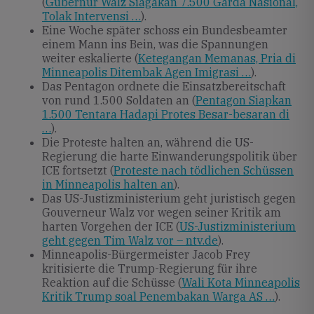
(
Gubernur Walz Siagakan 7.500 Garda Nasional,
Tolak Intervensi …
).
Eine Woche später schoss ein Bundesbeamter
einem Mann ins Bein, was die Spannungen
weiter eskalierte (
Ketegangan Memanas, Pria di
Minneapolis Ditembak Agen Imigrasi …
).
Das Pentagon ordnete die Einsatzbereitschaft
von rund 1.500 Soldaten an (
Pentagon Siapkan
1.500 Tentara Hadapi Protes Besar-besaran di
…
).
Die Proteste halten an, während die US-
Regierung die harte Einwanderungspolitik über
ICE fortsetzt (
Proteste nach tödlichen Schüssen
in Minneapolis halten an
).
Das US-Justizministerium geht juristisch gegen
Gouverneur Walz vor wegen seiner Kritik am
harten Vorgehen der ICE (
US-Justizministerium
geht gegen Tim Walz vor – ntv.de
).
Minneapolis-Bürgermeister Jacob Frey
kritisierte die Trump-Regierung für ihre
Reaktion auf die Schüsse (
Wali Kota Minneapolis
Kritik Trump soal Penembakan Warga AS …
).