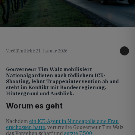
KI generiertes Foto
Veröffentlicht: 21. Januar 2026
Gouverneur Tim Walz mobilisiert
Nationalgardisten nach tödlichem ICE-
Shooting, lehnt Truppenintervention ab und
steht im Konflikt mit Bundesregierung.
Hintergrund und Ausblick.
Worum es geht
Nachdem
ein ICE-Agent in Minneapolis eine Frau
erschossen hatte
, verurteilte Gouverneur Tim Walz
das Vorgehen scharf und
setzte 7.500