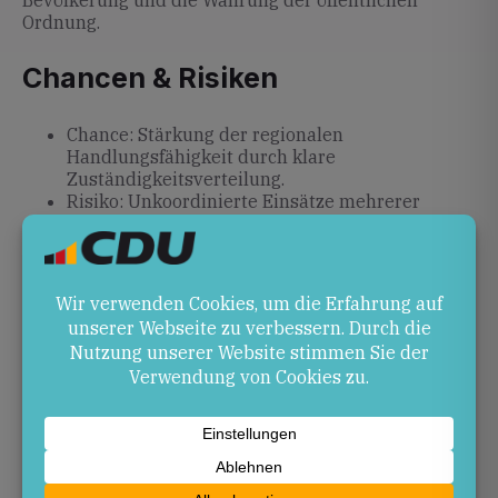
Bevölkerung und die Wahrung der öffentlichen
Ordnung.
Chancen & Risiken
Chance: Stärkung der regionalen
Handlungsfähigkeit durch klare
Zuständigkeitsverteilung.
Risiko: Unkoordinierte Einsätze mehrerer
Ebenen können die Lage verschärfen und das
Vertrauen in staatliches Handeln untergraben.
Ausblick
Entscheidend wird sein, wie die Untersuchungen der
Schüsse verlaufen, ob juristische
Auseinandersetzungen zwischen Bundes- und
Landesbehörden zunehmen und inwieweit eine
gemeinsame Lösungsfindung gelingt. Beobachtet
werden sollten insbesondere künftige
Entscheidungen des Pentagon und des US-