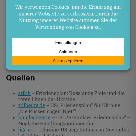
gefährden.
Ausblick
Die nächsten Schritte hängen maßgeblich von der
russischen Bereitschaft zum Dialog und der
internationalen Unterstützung ab. Beobachtet wird
zudem die Position von US-Präsidentschaftskandidat
Donald Trump. Präsident Selenskyj bleibt vorsichtig
optimistisch.
Quellen
srf.ch
– Friedensplan: Russlands Ziele und die
roten Linien der Ukraine
zdfheute.de
– US-„Friedensplan“ für Ukraine:
„Die Russen sagen ‚Njet'“
bundesheer.at
– Der 28-Punkte-„Friedensplan“ –
Mögliche Handlungsoptionen für …
liga.net
– Ukraine-US negotiations on November
23, 2025 – LIGA.net