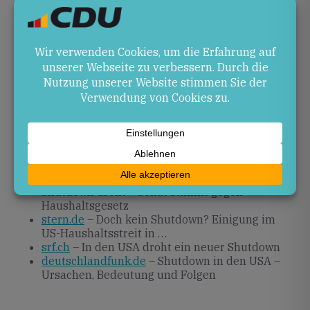
und sei zu Zugeständnissen bereit. In den
kommenden Tagen dürften weitere
Verhandlungsrunden stattfinden, um eine
Übergangslösung zu festigen oder eine
umfassendere Haushaltsvereinbarung zu erzielen.
Quellen
tagesspiegel.de
– Streit um Finanzierung von
ICE: Trump will Regierungs-Shutdown
verhindern und verhandelt mit Demokraten
n-tv.de
– Streit um ICE-Einsätze: Neuer US-
Shutdown droht – Senat stimmt gegen
Haushaltsgesetz
stern.de
– Doch kein Shutdown? Einigung im
US-Haushaltsstreit in …
srf.ch
– In den USA droht ein neuer Shutdown
deutschlandfunk.de
– Shutdown in den USA –
Ursachen, Bedeutung und Folgen