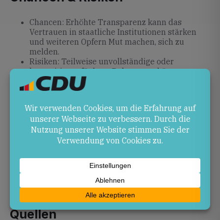
Chancen: Erhöhte Transparenz kann das
Vertrauen in staatliche Institutionen stärken
und weiteren Opfern Mut machen, sich zu
melden.
Risiken: Teilweise unvollständige oder
kurzzeitig verfügbare Dokumente können
Spekulationen und politische
Instrumentalisierung befördern.
Ausblick
Die Prüfung der über eine Million neuen Akten wird
voraussichtlich mehrere Wochen in Anspruch
nehmen. Weitere Veröffentlichungen sind zu
erwarten. Die Erkenntnisse könnten politische
Debatten über Aufsicht und Verantwortlichkeit von
Amtsträgern in den USA weiter anheizen.
Quellen