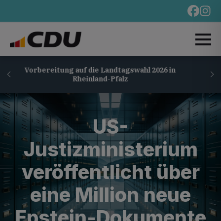
itung auf die Landtagswahl 2026 in
Merz im Iran-Kon
Rheinland-Pfalz
Forderungen 
US-
Justizministerium
veröffentlicht über
eine Million neue
Epstein-Dokumente