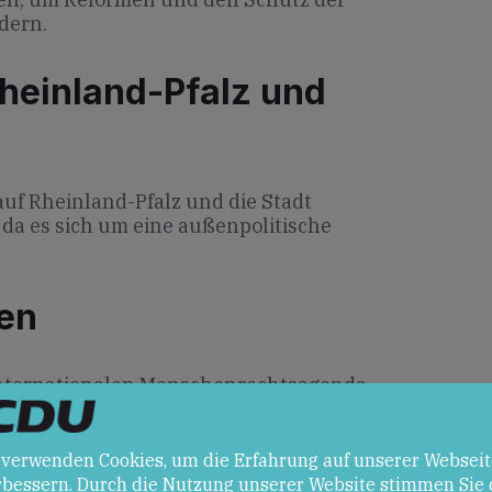
dern.
heinland-Pfalz und
uf Rheinland-Pfalz und die Stadt
 da es sich um eine außenpolitische
en
internationalen Menschenrechtsagenda
demokratische Bewegungen.
ation der Spannungen zwischen den USA
 droht USA im Fall eines Angriffs mit
bar.