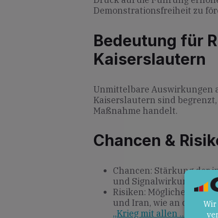
Demonstrationsfreiheit zu för
Bedeutung für R
Kaiserslautern
Unmittelbare Auswirkungen a
Kaiserslautern sind begrenzt,
Maßnahme handelt.
Chancen & Risik
Chancen: Stärkung der 
und Signalwirkung für 
Risiken: Mögliche Eskal
und Iran, wie an der
Iran
„Krieg mit allen …
erkenn