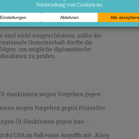
 sind nicht ausgeschlossen, sollte die
rnationale Gemeinschaft dürfte die
olgen, um mögliche diplomatische
aßnahmen zu prüfen.
Öl-Sanktionen wegen Vorgehen gegen
ionen wegen Vorgehen gegen Protestler
ngen Öl-Sanktionen gegen Iran –
droht USA im Fall eines Angriffs mit „Krieg