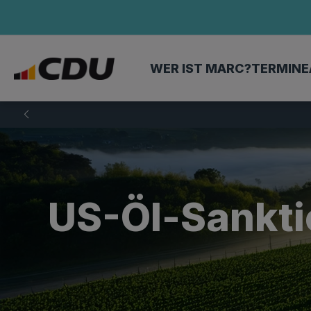
WER IST MARC?
TERMINE
US-Öl-Sankti