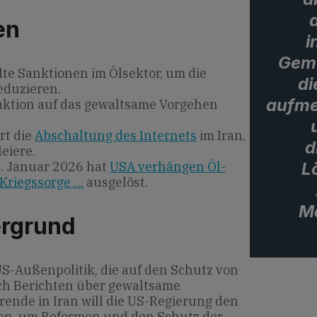
en
i
Geme
te Sanktionen im Ölsektor, um die
di
eduzieren.
aufme
Reaktion auf das gewaltsame Vorgehen
rt die
Abschaltung des Internets
im Iran,
d
leiere.
L
. Januar 2026 hat
USA verhängen Öl-
 Kriegssorge …
ausgelöst.
M
ergrund
US-Außenpolitik, die auf den Schutz von
ch Berichten über gewaltsame
rende in Iran will die US-Regierung den
en, um Reformen und den Schutz der