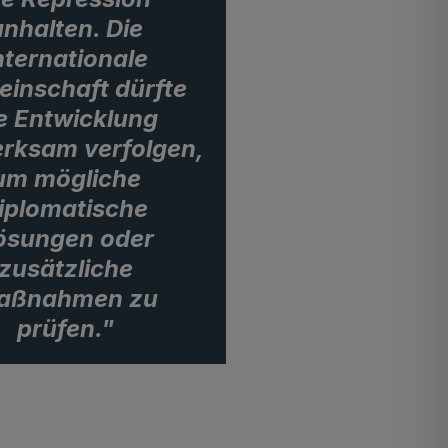
anhalten. Die
nternationale
inschaft dürfte
e Entwicklung
rksam verfolgen,
um mögliche
iplomatische
ösungen oder
zusätzliche
aßnahmen zu
prüfen."