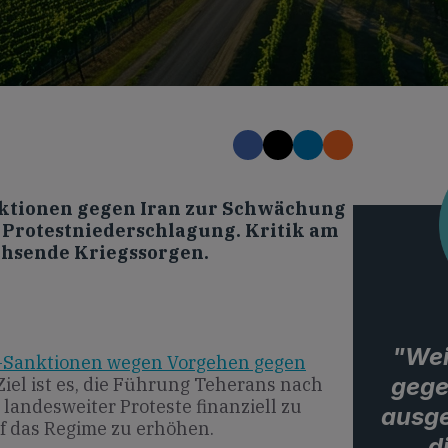
ktionen gegen Iran zur Schwächung
 Protestniederschlagung. Kritik am
chsende Kriegssorgen.
"Wei
-Sanktionen wegen Vorgehen gegen
gege
iel ist es, die Führung Teherans nach
landesweiter Proteste finanziell zu
ausge
 das Regime zu erhöhen.
d