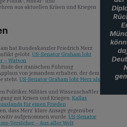
 Politik-, Militär- und
ehren aus aktuellen Krisen und Kriegen
Dipl
Rück
E
en
Münc
könn
am hat Bundeskanzler Friedrich Merz
daf
nflikt gelobt.
US-Senator Graham lobt
Deut
r – Watson
s Ende der iranischen Führung
Applaus von jemandem erhalten, der dem
gem
e steht.
US-Senator Graham lobt Merz als
en Politiker, Militärs und Wissenschaftler
gang mit Krisen und Kriegen.
Kallas
usslands für einen Frieden
en, dass Merz’ klare Ansage gegenüber
positiv aufgenommen wurde.
US-Senator
mp-Versteher – Aus aller Welt