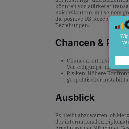
könnten von stärkerer transat
Kaiserslautern, mit seinem gr
die positive US-Rezeption deut
Beziehungen.
Chancen & Risik
Chancen: Intensivierung
Verteidigungs- und Siche
Risiken: Höhere Konfront
geopolitischer Instabilitä
Ausblick
Es bleibt abzuwarten, ob Mer
der internationalen Diplomati
Ergebnisse der Münchner Ge