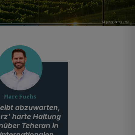
KI generiertes Foto
Marc Fuchs
leibt abzuwarten,
rz’ harte Haltung
nüber Teheran in
 internationalen