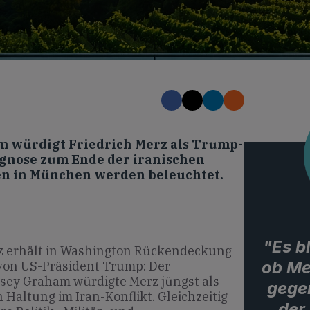
m würdigt Friedrich Merz als Trump-
gnose zum Ende der iranischen
en in München werden beleuchtet.
"Es b
z erhält in Washington Rückendeckung
ob Me
von US-Präsident Trump: Der
sey Graham würdigte Merz jüngst als
gege
Haltung im Iran-Konflikt. Gleichzeitig
der