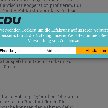
lantischer Kooperation profitieren. Für
oßen US-Militärstützpunkt, signalisiert
scher Politik Stabilität in bilateralen
en
 der Zusammenarbeit mit US-Partnern in
rheitsfragen.
ationsgefahr mit dem Iran kann zu
t führen.
z’ harte Haltung gegenüber Teheran in
e weiterhin Rückhalt findet. Die
spräche könnten den Rahmen dafür