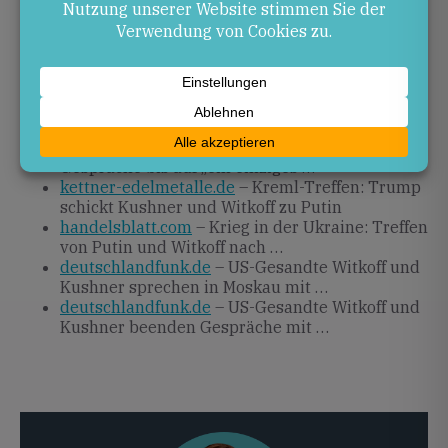
konkrete Ergebnisse bekannt gegeben werden.
Quellen
stern.de
– US-Gesandte Witkoff und Kushner
treffen Putin für …
tagesspiegel.de
– Witkoff sieht Ukraine-
Gespräche bis auf „ein einziges …
kettner-edelmetalle.de
– Kreml-Treffen: Trump
schickt Kushner und Witkoff zu Putin
handelsblatt.com
– Krieg in der Ukraine: Treffen
von Putin und Witkoff nach …
deutschlandfunk.de
– US-Gesandte Witkoff und
Kushner sprechen in Moskau mit …
deutschlandfunk.de
– US-Gesandte Witkoff und
Kushner beenden Gespräche mit …