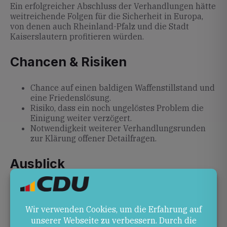
Ein erfolgreicher Abschluss der Verhandlungen hätte
weitreichende Folgen für die Sicherheit in Europa,
von denen auch Rheinland-Pfalz und die Stadt
Kaiserslautern profitieren würden.
Chancen & Risiken
Chance auf einen baldigen Waffenstillstand und
eine Friedenslösung.
Risiko, dass ein noch ungelöstes Problem die
Einigung weiter verzögert.
Notwendigkeit weiterer Verhandlungsrunden
zur Klärung offener Detailfragen.
Ausblick
Obwohl die Gespräche laut Witkoff weit
fortgeschritten sind, bleibt unklar, wie das
verbleibende Problem gelöst wird. Weitere
Verhandlungsrunden sind zu erwarten, bevor