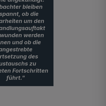
bachter bleiben
spannt, ob die
arheiten um den
andlungsauftakt
rwunden werden
nen und ob die
angestrebte
rtsetzung des
ustauschs zu
ten Fortschritten
führt."