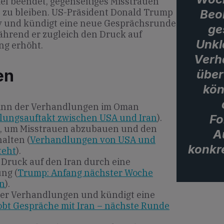
el beendet, gegenseitiges Misstrauen
zu bleiben. US-Präsident Donald Trump
Beo
iv und kündigt eine neue Gesprächsrunde
ge
ährend er zugleich den Druck auf
Unkl
ng erhöht.
Verh
en
übe
kön
ginn der Verhandlungen im Oman
Fo
ungsauftakt zwischen USA und Iran
).
t, um Misstrauen abzubauen und den
A
alten (
Verhandlungen von USA und
konkre
teht
).
Druck auf den Iran durch eine
ng (
Trump: Anfang nächster Woche
an
).
der Verhandlungen und kündigt eine
bt Gespräche mit Iran – nächste Runde