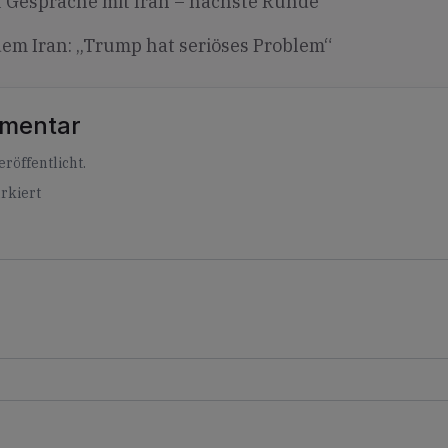
 Gespräche mit Iran – nächste Runde
em Iran: „Trump hat seriöses Problem“
mmentar
röffentlicht.
rkiert