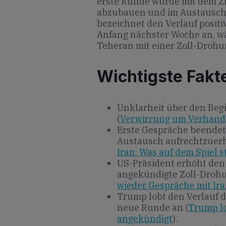
erste Runde wurde mit dem Zi
abzubauen und im Austausch 
bezeichnet den Verlauf posit
Anfang nächster Woche an, w
Teheran mit einer Zoll-Drohu
Wichtigste Fakt
Unklarheit über den Be
(
Verwirrung um Verhandl
Erste Gespräche beende
Austausch aufrechtzuerh
Iran: Was auf dem Spiel s
US-Präsident erhöht den 
angekündigte Zoll-Drohu
wieder Gespräche mit Ir
Trump lobt den Verlauf 
neue Runde an (
Trump lo
angekündigt
).