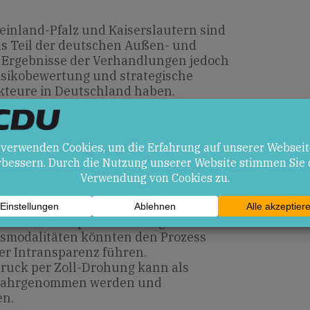
inland-Pfalz und Kaiserslautern sind
Als Teil der deutschen Außen- und
e Ergebnisse der Verhandlungen jedoch
 Risikobewertung und strategische
kteure in Deutschland haben.
en
trauen kann regionale Spannungen
nachhaltigen Deeskalation beitragen.
log eröffnet Möglichkeiten für weitere
 sicherheitspolitische Fragen.
hsmodalitäten könnten den Prozess
er Intransparenz führen.
 Druck per Zoll-Drohung kann als
 wahrgenommen werden und
en.