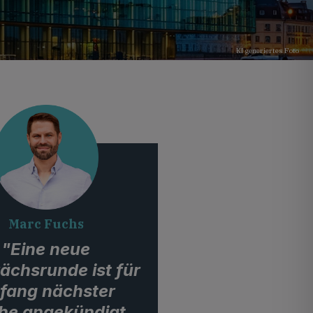
KI generiertes Foto
Marc Fuchs
"Eine neue
ächsrunde ist für
fang nächster
e angekündigt.