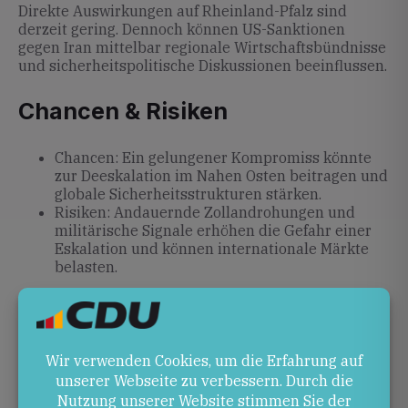
Direkte Auswirkungen auf Rheinland-Pfalz sind
derzeit gering. Dennoch können US-Sanktionen
gegen Iran mittelbar regionale Wirtschaftsbündnisse
und sicherheitspolitische Diskussionen beeinflussen.
Chancen & Risiken
Chancen: Ein gelungener Kompromiss könnte
zur Deeskalation im Nahen Osten beitragen und
globale Sicherheitsstrukturen stärken.
Risiken: Andauernde Zollandrohungen und
militärische Signale erhöhen die Gefahr einer
Eskalation und können internationale Märkte
belasten.
Ausblick
In den kommenden Tagen wird sich zeigen, ob die
Kombination aus Diplomatie und wirtschaftlichem
Druck Trump gelingt, substanzielle Fortschritte zu