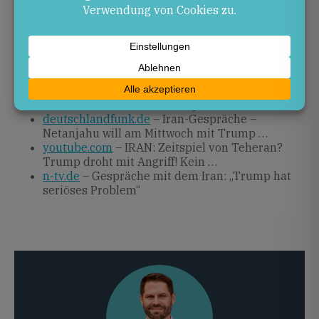
erzielen. Die Abstimmung mit Verbündeten wie Israel
bleibt dabei ein zentraler Faktor.
Quellen
juedische-allgemeine.de
– Trump: Anfang
nächster Woche wieder Gespräche mit Iran
deutschlandfunk.de
– Iran-Gespräche –
Netanjahu will am Mittwoch mit Trump …
youtube.com
– IRAN: Zeitspiel von Teheran?
Trump droht mit Angriff! Kein …
n-tv.de
– Gespräche mit dem Iran: „Trump hat
seriöses Problem“