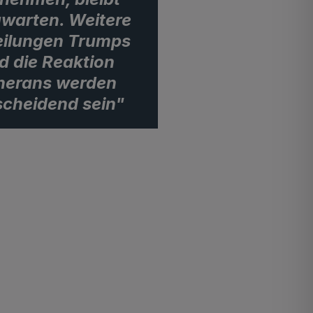
warten. Weitere
eilungen Trumps
d die Reaktion
herans werden
scheidend sein"