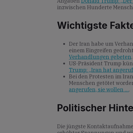
Angaben
Donald Trump: „Der 
inzwischen Hunderte Mensche
Wichtigste Fakt
Der Iran habe um Verha
einem Eingreifen gedroh
Verhandlungen gebeten
.
US-Präsident Trump künd
Trump: „Iran hat angeruf
Bei den Protesten im Ira
Menschen getötet word
angerufen, sie wollen …
.
Politischer Hint
Die jüngste Kontaktaufnahme 
erhöhter Spannungen und w