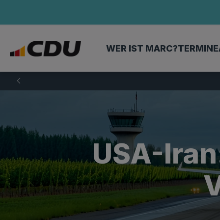
WER IST MARC?
TERMINE
USA-Iran
V