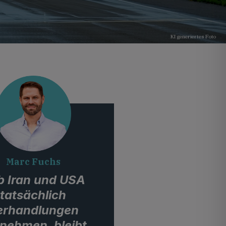
KI generiertes Foto
Marc Fuchs
b Iran und USA
tatsächlich
erhandlungen
nehmen, bleibt