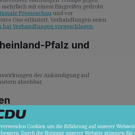
e mehrfach mit einem Eingreifen gedroht
ationale Presseschau
und vor
Force One erläutert, Verhandlungen seien
n hat Verhandlungen vorgeschlagen
.
heinland-Pfalz und
 Auswirkungen der Ankündigung auf
autern absehbar.
en
Deeskalation der Lage durch
 Drohkulisse und Unsicherheit über den