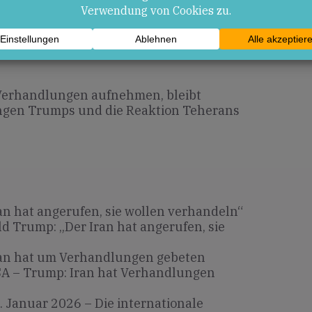
 Verhandlungen aufnehmen, bleibt
ungen Trumps und die Reaktion Teherans
an hat angerufen, sie wollen verhandeln“
d Trump: „Der Iran hat angerufen, sie
an hat um Verhandlungen gebeten
A – Trump: Iran hat Verhandlungen
. Januar 2026 – Die internationale