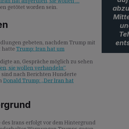
Iran hat angerufen, sie wollen …
n getötet worden sein.
abzu
Mitt
en
un
Te
ent
ndlungen gebeten, nachdem Trump mit
t hatte
Trump: Iran hat um
igte an, Gespräche möglich zu sehen
en, sie wollen verhandeln“
.
n sind nach Berichten Hunderte
en
Donald Trump: „Der Iran hat
ergrund
des Irans erfolgt vor dem Hintergrund
iederholter Warnungen Trumps gegen