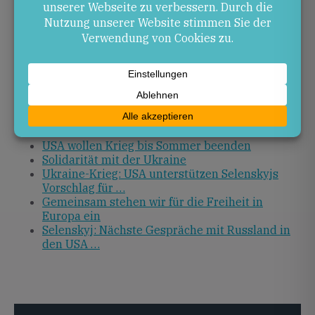
Verhandlungen in den USA geplant. Die Ergebnisse
dieser Gespräche werden entscheidend für die
Perspektive eines baldigen Friedens sein.
Quellen
Selenskyj: USA wollen Krieg bis Sommer
beenden
Drucksache 18/3580
USA wollen Krieg bis Sommer beenden
Solidarität mit der Ukraine
Ukraine-Krieg: USA unterstützen Selenskyjs
Vorschlag für …
Gemeinsam stehen wir für die Freiheit in
Europa ein
Selenskyj: Nächste Gespräche mit Russland in
den USA …