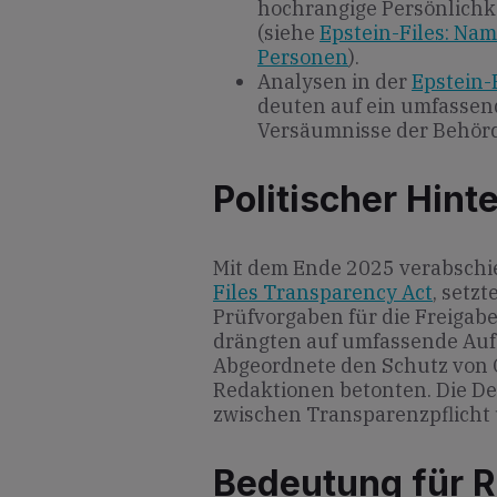
hochrangige Persönlichke
(siehe
Epstein-Files: N
Personen
).
Analysen in der
Epstein-
deuten auf ein umfassen
Versäumnisse der Behörd
Politischer Hint
Mit dem Ende 2025 verabschi
Files Transparency Act
, setz
Prüfvorgaben für die Freiga
drängten auf umfassende Auf
Abgeordnete den Schutz von O
Redaktionen betonten. Die De
zwischen Transparenzpflicht
Bedeutung für R