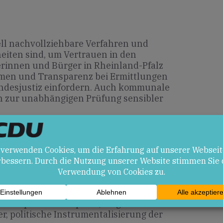
iell nachvollziehbare Verfahren und
heiten sind, um Vertrauen in den
erinnen und Bürger in Rheinland-Pfalz
men und Transparenz bei Ermittlungen
ndesjustiz einfordern. Auch kommunale
 zur unabhängigen Prüfung sensibler
en
che Rechenschaftspflicht, bessere
sbrauch, gestärktes Vertrauen in
Privatsphäre von Opfern, mögliche
r, politische Instrumentalisierung der