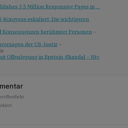
blishes 3.5 Million Responsive Pages in …
S-Kongress eskaliert: Die wichtigsten
nd Konsequenzen berühmter Personen
–
mversagen der US-Justiz
–
de
it Offenlegung in Epstein-Skandal – Ntv
mmentar
röffentlicht.
rkiert