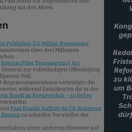
rin Pam Bondi vor Abgeordneten ihre
hang mit den Akten.
en
Kong
gep
ce Publishes 3.5 Million Responsive
ministerium über drei Millionen
Redak
geben.
Frist
e
Epstein Files Transparency Act
Refo
y General zur vollständigen Offenlegung
pstein-Fall.
zu kl
S-Repräsentantenhaus verteidigte die
um B
nsweise, während Demokraten ihr in der
rin Bondi im Kreuzverhör – so lief es
Tr
vorwarfen.
Sch
laut
Pam Bondis Auftritt im US-Kongress
dürf
n Szenen
zu scharfen Vorwürfen der
 enthalten unter anderem Hinweise auf