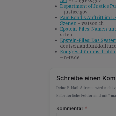
Act
– congress.gov
Department of Justice Pu
– justice.gov
Pam Bondis Auftritt im U
Szenen
– watson.ch
Epstein-Files: Namen u
srf.ch
Epstein-Files: Das Syste
deutschlandfunkkultur.
Kongressbündnis droht m
– n-tv.de
Schreibe einen Ko
Alternative:
Deine E-Mail-Adresse wird nicht ve
Erforderliche Felder sind mit
*
ma
Kommentar
*