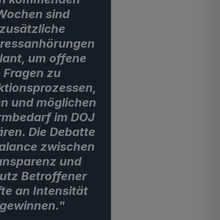
Wochen sind
zusätzliche
ressanhörungen
lant, um offene
Fragen zu
tionsprozessen,
en und möglichen
rmbedarf im DOJ
ären. Die Debatte
alance zwischen
ansparenz und
utz Betroffener
te an Intensität
gewinnen."