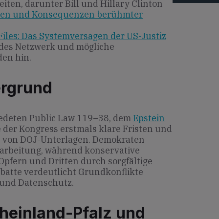
iten, darunter Bill und Hillary Clinton
amen und Konsequenzen berühmter
Files: Das Systemversagen der US-Justiz
des Netzwerk und mögliche
en hin.
ergrund
edeten Public Law 119–38, dem
Epstein
te der Kongress erstmals klare Fristen und
be von DOJ-Unterlagen. Demokraten
arbeitung, während konservative
pfern und Dritten durch sorgfältige
batte verdeutlicht Grundkonflikte
 und Datenschutz.
heinland-Pfalz und