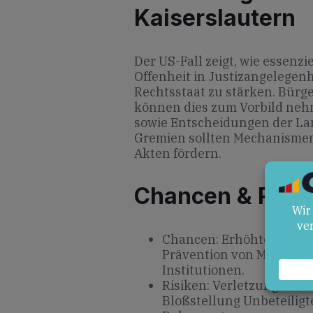
Kaiserslautern
Der US-Fall zeigt, wie essenz
Offenheit in Justizangelegen
Rechtsstaat zu stärken. Bürg
können dies zum Vorbild neh
sowie Entscheidungen der La
Gremien sollten Mechanismen
Akten fördern.
Chancen & Risik
Chancen: Erhöhte staatli
Prävention von Machtmis
Institutionen.
Risiken: Verletzung der 
Bloßstellung Unbeteiligte