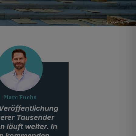
KI generiertes Foto
Marc Fuchs
Veröffentlichung
terer Tausender
n läuft weiter. In
n kommenden