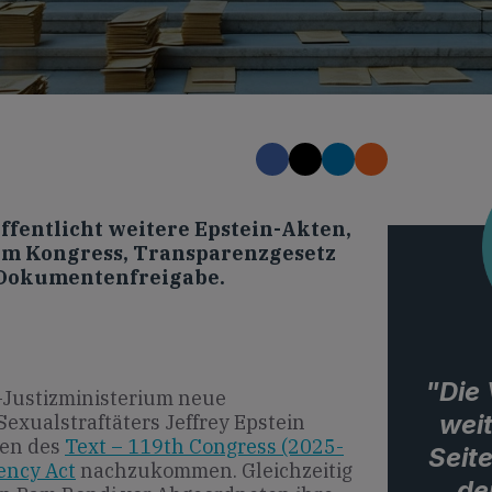
ffentlicht weitere Epstein-Akten,
 im Kongress, Transparenzgesetz
 Dokumentenfreigabe.
"Die 
-Justizministerium neue
wei
Sexualstraftäters Jeffrey Epstein
ben des
Text – 119th Congress (2025-
Seite
ency Act
nachzukommen. Gleichzeitig
de