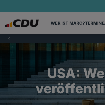
WER IST MARC?
TERMINE
USA: We
veröffentl