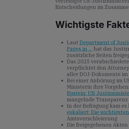
verteidigte US-Justizministe
Entscheidungen im Zusammen
Wichtigste Fakt
Laut
Department of Justi
Pages in …
hat das Justiz
zusätzliche Seiten freige
Das 2025 verabschiedet
verpflichtet den Attorne
aller DOJ-Dokumente im E
Bei einer Anhörung im U
Ministerin ihre Vorgehe
Epstein: US-Justizministe
mangelnde Transparenz 
In der Befragung kam es 
eskaliert: Die wichtigste
Amtsverschleierung.
Die freigegebenen Akten