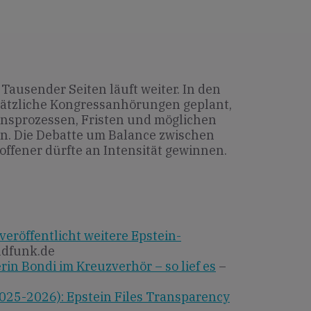
 Tausender Seiten läuft weiter. In den
tzliche Kongressanhörungen geplant,
onsprozessen, Fristen und möglichen
n. Die Debatte um Balance zwischen
ffener dürfte an Intensität gewinnen.
veröffentlicht weitere Epstein-
ndfunk.de
rin Bondi im Kreuzverhör – so lief es
–
025-2026): Epstein Files Transparency