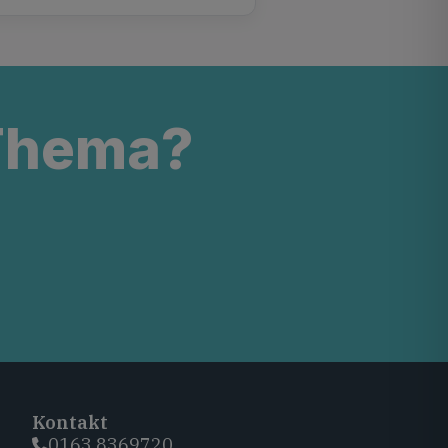
 Thema?
Kontakt
0163 8369720‬