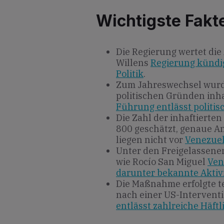
Wichtigste Fakt
Die Regierung wertet di
Willens
Regierung kündig
Politik
.
Zum Jahreswechsel wurd
politischen Gründen inha
Führung entlässt politis
Die Zahl der inhaftierte
800 geschätzt, genaue A
liegen nicht vor
Venezuela
Unter den Freigelassenen
wie Rocío San Miguel
Ven
darunter bekannte Aktivi
Die Maßnahme erfolgte te
nach einer US-Intervent
entlässt zahlreiche Häftl