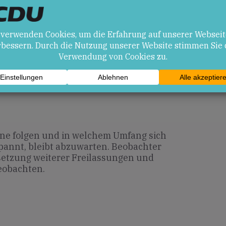
en
es internationalen Rufs Venezuelas und
log.
arakter ohne nachhaltige politische
 Freilassungen.
ene folgen und in welchem Umfang sich
spannt, bleibt abzuwarten. Beobachter
etzung weiterer Freilassungen und
eobachten.