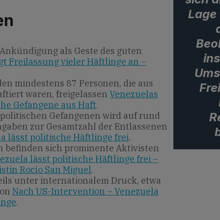
Lage 
en
Beo
e Ankündigung als Geste des guten
in
t Freilassung vieler Häftlinge an –
Umse
en mindestens 87 Personen, die aus
Fre
ftiert waren, freigelassen
Venezuelas
che Gefangene aus Haft
.
R
n politischen Gefangenen wird auf rund
ngaben zur Gesamtzahl der Entlassenen
 lässt politische Häftlinge frei
.
 befinden sich prominente Aktivisten
ezuela lässt politische Häftlinge frei –
stin Rocío San Miguel
.
ils unter internationalem Druck, etwa
ion
Nach US-Intervention – Venezuela
inge
.