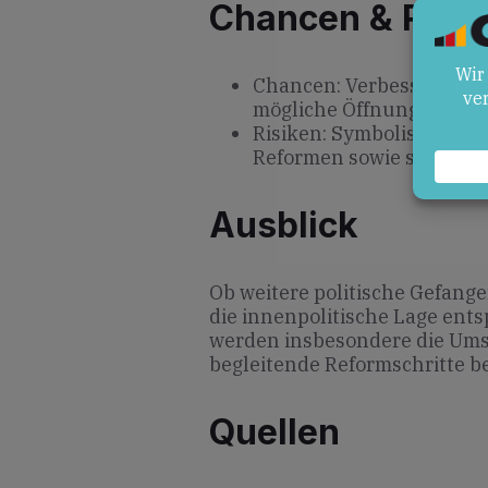
Chancen & Risik
Chancen: Verbesserung d
mögliche Öffnung für Dia
Risiken: Symbolischer Ch
Reformen sowie selektive
Ausblick
Ob weitere politische Gefang
die innenpolitische Lage ent
werden insbesondere die Ums
begleitende Reformschritte b
Quellen