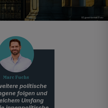
KI generiertes Foto
Marc Fuchs
eitere politische
ngene folgen und
welchem Umfang
ie innenpolitische