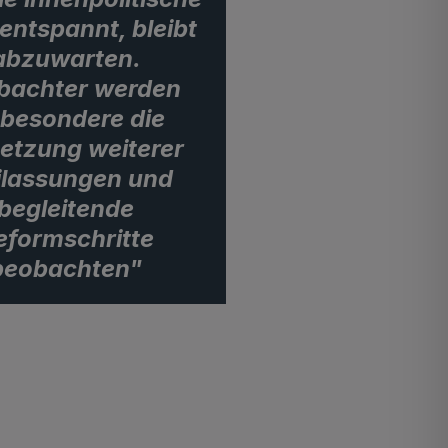
entspannt, bleibt
abzuwarten.
bachter werden
sbesondere die
tzung weiterer
ilassungen und
begleitende
eformschritte
beobachten"