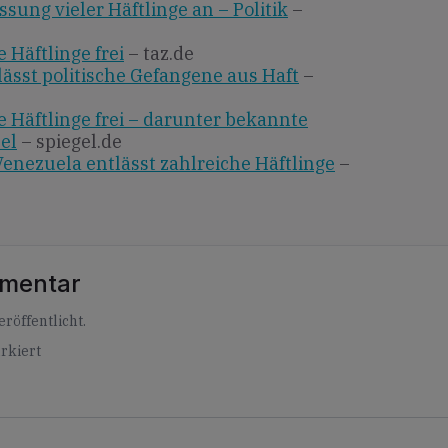
sung vieler Häftlinge an – Politik
–
 Häftlinge frei
– taz.de
ässt politische Gefangene aus Haft
–
e Häftlinge frei – darunter bekannte
el
– spiegel.de
enezuela entlässt zahlreiche Häftlinge
–
mmentar
röffentlicht.
rkiert