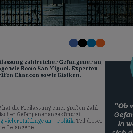
ilassung zahlreicher Gefangener an,
nge wie Rocío San Miguel. Experten
rüfen Chancen sowie Risiken.
"Ob w
 hat die Freilassung einer großen Zahl
Gefa
ischer Gefangener angekündigt
 vieler Häftlinge an – Politik
. Teil dieser
in 
he Gefangene.
sich d