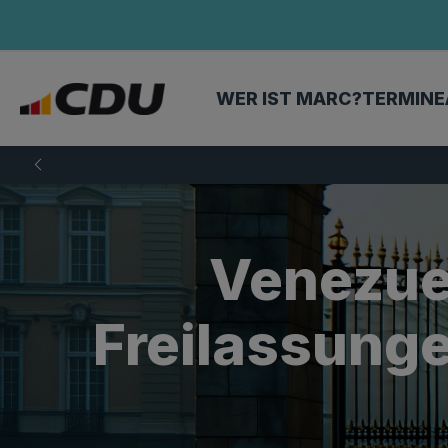
WER IST MARC?
TERMINE
Venezue
Freilassunge