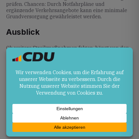
prüfen. Chancen: Durch Notfahrpläne und
ergänzende Verkehrsangebote kann eine minimale
Grundversorgung gewährleistet werden.
Ausblick
Ob weitere Streikmaßnahmen folgen, hängt von den
weiteren Entwicklungen im kommunalen Nahverkehr
ab. Fahrgäste sollten aktuelle Informationen zu
Notfahrplänen und Ersatzangeboten beachten.
Quellen
ver.di ruft zu bundesweiten Streiks im
Nahverkehr auf
Verdi-ÖPNV-Streik am 2.2.2026: Ausfälle, Städte
…
Infos zum Streik am 2. Februar 2026
rnv wird nicht bestreikt