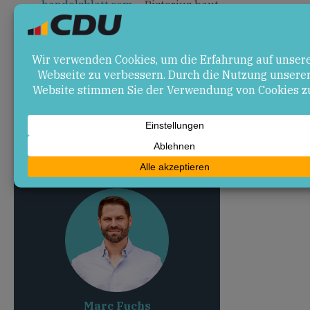
handelsblatt.com
– Pistorius baut
Zusammenarbeit für Verwundetenversorgung
aus
youtube.com
– Pistorius: Deutschland wird
Abschreckung im Baltikum verstärken
spiegel.de
– Boris Pistorius in Litauen: Deutsche
Brigade soll 2027 kampffähig sein
spiegel.de
– Boris Pistorius im Baltikum:
Störgeräusche aus Berlin
Marc Fuchs