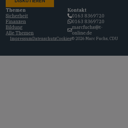
DISKUTIEREN
Themen
Kontakt
Sicherheit
0163 8369720‬
Finanzen
0163 8369720‬
Bildung
marcfuchs@t-
Alle Themen
online.de
Impressum
Datenschutz
Cookies
© 2026 Marc Fuchs, CDU