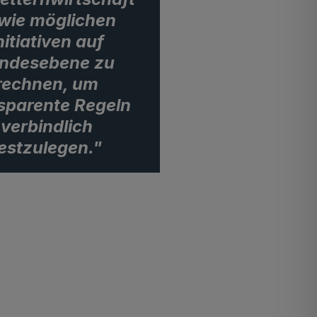
wie möglichen
nitiativen auf
ndesebene zu
rechnen, um
sparente Regeln
verbindlich
estzulegen."