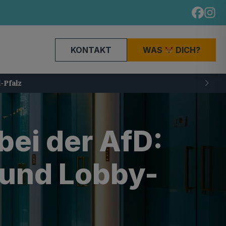
KONTAKT
WAS
DICH?
bei der AfD:
 und Lobby-