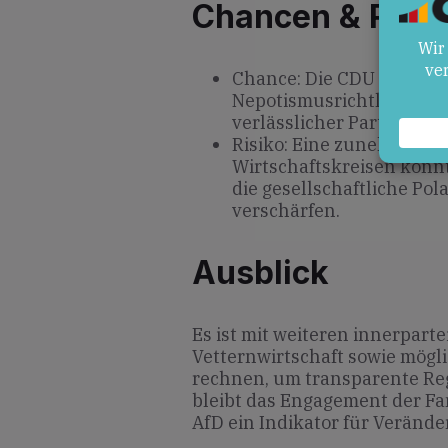
Chancen & Risik
Chance: Die CDU kann das
Nepotismusrichtlinien im
verlässlicher Partner pos
Risiko: Eine zunehmende 
Wirtschaftskreisen könnt
die gesellschaftliche Pol
verschärfen.
Ausblick
Es ist mit weiteren innerpart
Vetternwirtschaft sowie mögl
rechnen, um transparente Reg
bleibt das Engagement der F
AfD ein Indikator für Veränd