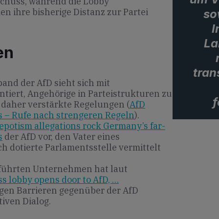
schuss, während die Lobby
n ihre bisherige Distanz zur Partei
so
I
La
en
tran
nd der AfD sieht sich mit
tiert, Angehörige in Parteistrukturen zu
f
 daher verstärkte Regelungen (
AfD
bs – Rufe nach strengeren Regeln
).
epotism allegations rock Germany’s far-
s
der AfD vor, den Vater eines
h dotierte Parlamentsstelle vermittelt
eführten Unternehmen hat laut
s lobby opens door to AfD, …
igen Barrieren gegenüber der AfD
iven Dialog.