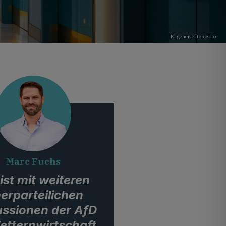
KI generiertes Foto
Marc Fuchs
ist mit weiteren
nerparteilichen
ussionen der AfD
etternwirtschaft