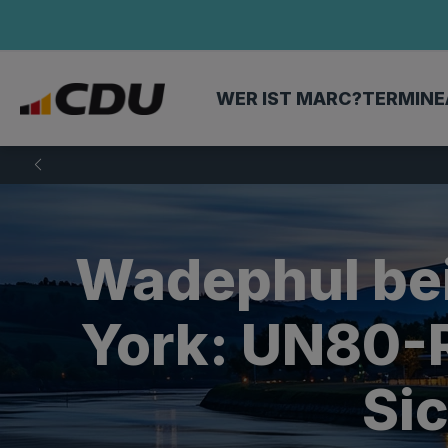
WER IST MARC?
TERMINE
Wadephul be
York: UN80-R
Si