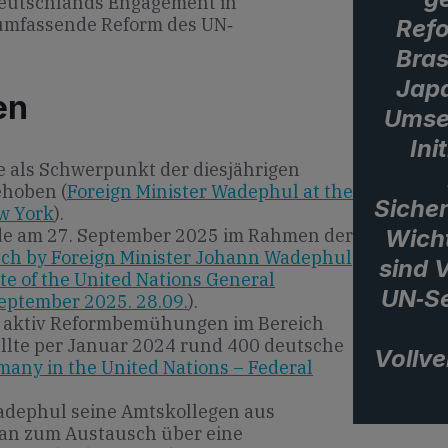
eutschlands Engagement in
umfassende Reform des UN‐
Ref
Bras
Japa
en
Umse
Ini
e als Schwerpunkt der diesjährigen
ehoben (
Foreign Minister Wadephul at the
Sicher
w York
).
Wicht
de am 27. September 2025 im Rahmen der
ch by Foreign Minister Johann Wadephul
sind 
te of the United Nations General
UN‐Se
eptember 2025. 28.09.
).
t aktiv Reformbemühungen im Bereich
ellte per Januar 2024 rund 400 deutsche
Vollv
any in the United Nations – Federal
Wadephul seine Amtskollegen aus
pan zum Austausch über eine