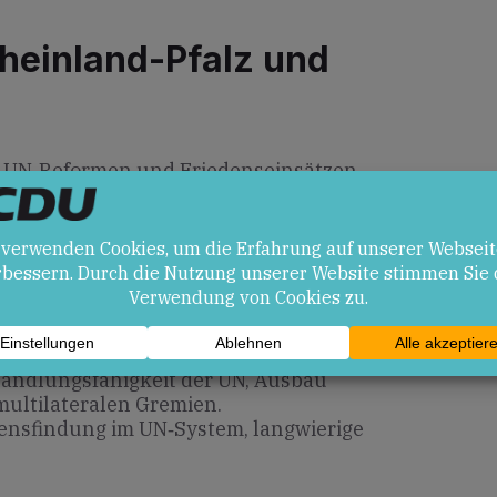
heinland-Pfalz und
ei UN‐Reformen und Friedenseinsätzen
ei. Diese internationale Verantwortung
ge, von der auch Bürgerinnen und Bürger
slautern profitieren.
en
andlungsfähigkeit der UN, Ausbau
multilateralen Gremien.
sensfindung im UN‐System, langwierige