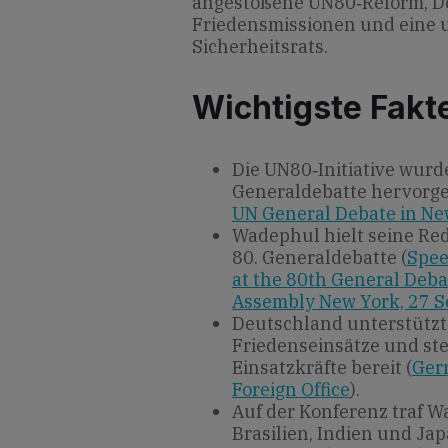
angestoßene UN80‐Reform, D
Friedensmissionen und eine 
Sicherheitsrats.
Wichtigste Fakt
Die UN80‐Initiative wurd
Generaldebatte hervorg
UN General Debate in Ne
Wadephul hielt seine Re
80. Generaldebatte (
Spee
at the 80th General Deba
Assembly New York, 27 S
Deutschland unterstütz
Friedenseinsätze und st
Einsatzkräfte bereit (
Germ
Foreign Office
).
Auf der Konferenz traf 
Brasilien, Indien und Ja