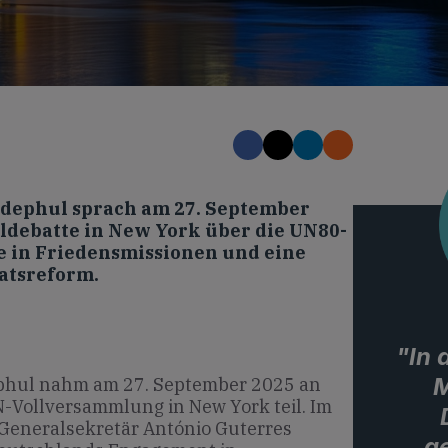
dephul sprach am 27. September
aldebatte in New York über die UN80-
e in Friedensmissionen und eine
ratsreform.
"In
M
hul nahm am 27. September 2025 an
N-Vollversammlung in New York teil. Im
Generalsekretär António Guterres
g