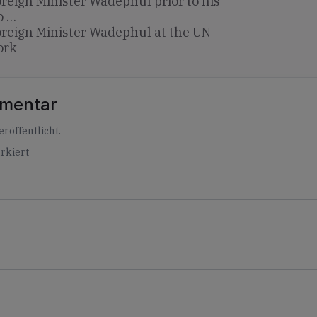
reign Minister Wadephul prior to his
o …
reign Minister Wadephul at the UN
ork
mmentar
röffentlicht.
rkiert