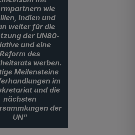
ormpartnern wie
ilien, Indien und
n weiter für die
tzung der UN80‐
tiative und eine
Reform des
heitsrats werben.
ige Meilensteine
Verhandlungen im
kretariat und die
nächsten
ersammlungen der
UN"