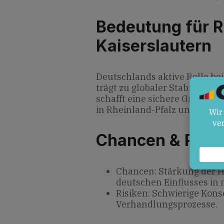
Bedeutung für R
Kaiserslautern
Deutschlands aktive Rolle b
trägt zu globaler Stabilität b
schafft eine sichere Grundla
in Rheinland-Pfalz und Kaiser
Chancen & Risik
Chancen: Stärkung der H
deutschen Einflusses in 
Risiken: Schwierige Kon
Verhandlungsprozesse.