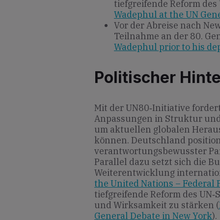
tiefgreifende Reform des 
Wadephul at the UN Gene
Vor der Abreise nach Ne
Teilnahme an der 80. Gen
Wadephul prior to his de
Politischer Hint
Mit der UN80‐Initiative forde
Anpassungen in Struktur und 
um aktuellen globalen Herau
können. Deutschland positioni
verantwortungsbewusster Par
Parallel dazu setzt sich die B
Weiterentwicklung internatio
the United Nations – Federal 
tiefgreifende Reform des UN‐S
und Wirksamkeit zu stärken (
General Debate in New York
).