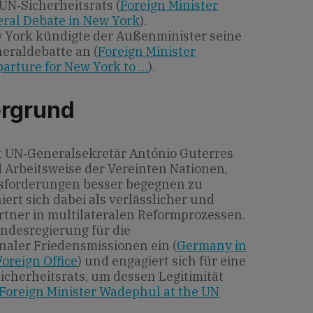
UN‐Sicherheitsrats (
Foreign Minister
ral Debate in New York
).
w York kündigte der Außenminister seine
eraldebatte an (
Foreign Minister
parture for New York to …
).
ergrund
rt UN‐Generalsekretär António Guterres
Arbeitsweise der Vereinten Nationen,
sforderungen besser begegnen zu
ert sich dabei als verlässlicher und
tner in multilateralen Reformprozessen.
undesregierung für die
naler Friedensmissionen ein (
Germany in
Foreign Office
) und engagiert sich für eine
icherheitsrats, um dessen Legitimität
Foreign Minister Wadephul at the UN