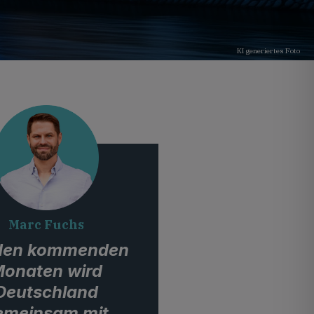
KI generiertes Foto
Marc Fuchs
 den kommenden
onaten wird
Deutschland
emeinsam mit