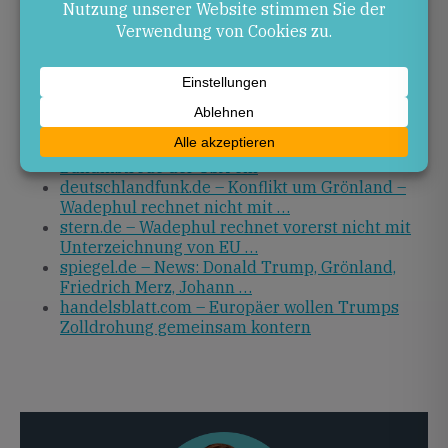
EU-US-Handelsabkommens bleibt mittelfristig
unwahrscheinlich, während die NATO-
Zusammenarbeit stabil bleibt.
Quellen
watson.ch – So schätzt Wadephul die NATO-
Bündnistreue der USA ein
deutschlandfunk.de – Konflikt um Grönland –
Wadephul rechnet nicht mit …
stern.de – Wadephul rechnet vorerst nicht mit
Unterzeichnung von EU …
spiegel.de – News: Donald Trump, Grönland,
Friedrich Merz, Johann …
handelsblatt.com – Europäer wollen Trumps
Zolldrohung gemeinsam kontern