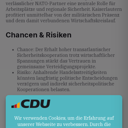
verlässlicher NATO-Partner eine zentrale Rolle für
Arbeitsplätze und regionale Sicherheit. Kaiserlautern
profitiert unmittelbar von der militärischen Präsenz
und dem damit verbundenen Wirtschaftskreislauf.
Chancen & Risiken
Chance: Der Erhalt hoher transatlantischer
Sicherheitskooperation trotz wirtschaftlicher
Spannungen stärkt das Vertrauen in
gemeinsame Verteidigungsprojekte.
Risiko: Anhaltende Handelsstreitigkeiten
könnten langfristig politische Entscheidungen
verzögern und indirekt sicherheitspolitische
Kooperationen belasten.
Ausblick
Wadephuls Einschätzungen deuten auf eine
Fortführung des Status quo hin: Der Abschluss eines