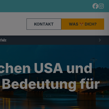
KONTAKT
WAS
DICH?
chen USA und
d Bedeutung für
z