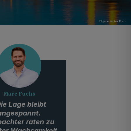
KI generiertes Foto
Marc Fuchs
ie Lage bleibt
angespannt.
achter raten zu
ter Wachsamkeit,