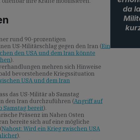
offenbar ihre Kräfte mobilisieren.
da l
Mili
en
kurz
iner rund 90-prozentigen
inen US-Militärschlag gegen den Iran (
Ein
schen den USA und dem Iran könnte
ehen
).
verhandlungen mehren sich Hinweise
bald bevorstehende Kriegssituation
zwischen USA und dem Iran
ass das US-Militär ab Samstag
gen den Iran durchzuführen (
Angriff auf
ab Samstag bereit
).
ärische Präsenz im Nahen Osten
ran bereite sich auf eine mögliche
(
Nahost: Wird ein Krieg zwischen USA
licher
).