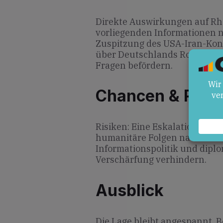
Direkte Auswirkungen auf Rhe
vorliegenden Informationen ni
Zuspitzung des USA-Iran-Konfl
über Deutschlands Rolle in in
Fragen befördern.
Chancen & Risik
Risiken: Eine Eskalation könn
humanitäre Folgen nach sich 
Informationspolitik und dipl
Verschärfung verhindern.
Ausblick
Die Lage bleibt angespannt. 