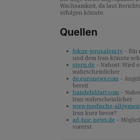
Wachsamkeit, da laut Berichten
erfolgen könnte.
Quellen
fokus-jerusalem.tv
– Ein
und dem Iran könnte sch
stern.de
– Nahost: Wird e
wahrscheinlicher
de.euronews.com
– Angrif
bereit
handelsblatt.com
– Nahos
Iran wahrscheinlicher
www.juedische-allgemei
Iran kurz bevor?
ad-hoc-news.de
– Möglic
vorerst