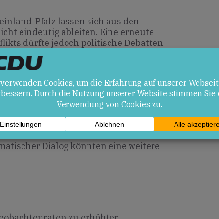
inland-Pfalz lassen sich aus den
cht eindeutig ableiten. Eine erneute
ikts dürfte jedoch politische Debatten
ternationalen sicherheitspolitischen
en
te die regionale Stabilität gefährden und
ziehen. Chancen: Eine klare
omatischer Dialog könnten eine weitere
Beobachter raten zu erhöhter