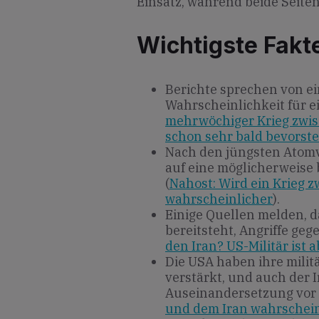
Einsatz, während beide Seiten 
Wichtigste Fakt
Berichte sprechen von e
Wahrscheinlichkeit für e
mehrwöchiger Krieg zwi
schon sehr bald bevorst
Nach den jüngsten Atom
auf eine möglicherweise 
(
Nahost: Wird ein Krieg 
wahrscheinlicher
).
Einige Quellen melden, d
bereitsteht, Angriffe ge
den Iran? US-Militär ist 
Die USA haben ihre milit
verstärkt, und auch der I
Auseinandersetzung vor 
und dem Iran wahrschein