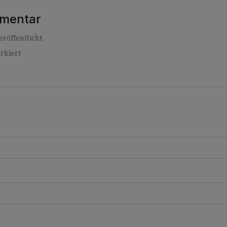
mmentar
röffentlicht.
rkiert