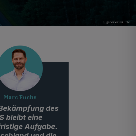
KI generiertes Foto
Marc Fuchs
 Bekämpfung des
IS bleibt eine
fristige Aufgabe.
schland und die