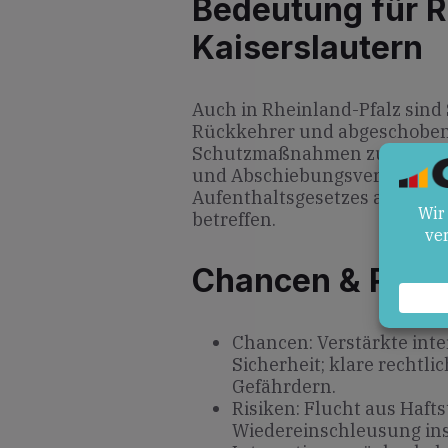
Bedeutung für R
Kaiserslautern
Auch in Rheinland-Pfalz sind
Rückkehrer und abgeschoben
Schutzmaßnahmen zu ergreif
und Abschiebungsverfahren w
Aufenthaltsgesetzes auf, d
betreffen.
Chancen & Risik
Chancen: Verstärkte int
Sicherheit; klare rechtl
Gefährdern.
Risiken: Flucht aus Haft
Wiedereinschleusung ins