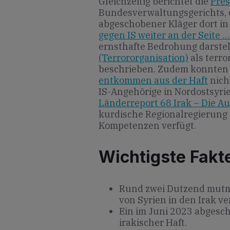
Gleichzeitig berichtet die
Pres
Bundesverwaltungsgerichts, d
abgeschobener Kläger dort in 
gegen IS weiter an der Seite …
ernsthafte Bedrohung darstell
(Terrororganisation)
als terro
beschrieben. Zudem konnten
entkommen aus der Haft
nich
IS-Angehörige in Nordostsyrie
Länderreport 68 Irak – Die A
kurdische Regionalregierung
Kompetenzen verfügt.
Wichtigste Fakt
Rund zwei Dutzend mutm
von Syrien in den Irak ve
Ein im Juni 2023 abgesch
irakischer Haft.