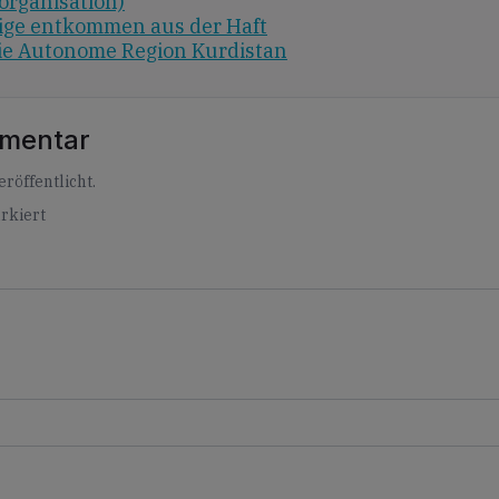
organisation)
ige entkommen aus der Haft
Die Autonome Region Kurdistan
mmentar
röffentlicht.
rkiert