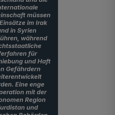
nternationale
inschaft müssen
 Einsätze im Irak
und in Syrien
führen, während
chtsstaatliche
erfahren für
iebung und Haft
n Gefährdern
iterentwickelt
den. Eine enge
eration mit der
onomen Region
urdistan und