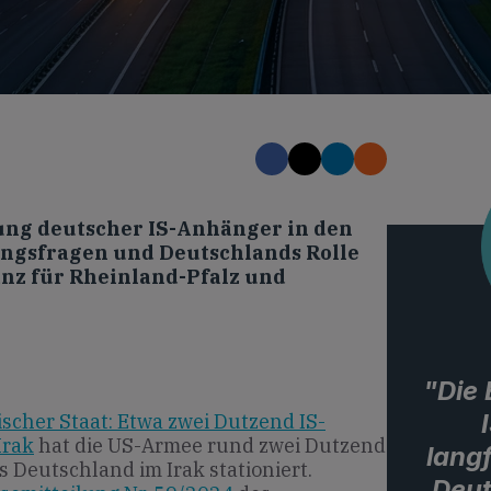
ung deutscher IS-Anhänger in den
ungsfragen und Deutschlands Rolle
anz für Rheinland-Pfalz und
"Die
ischer Staat: Etwa zwei Dutzend IS-
Irak
hat die US-Armee rund zwei Dutzend
lang
Deutschland im Irak stationiert.
Deut