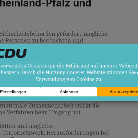
heinland-Pfalz und
 Sicherheitsbehörden gefordert, mögliche
e Personen zu beobachten und
en. Die Debatte um Haftbedingungen
irft Fragen zur Umsetzung des
ie auch Kommunen und Landesbehörden
en
ernationale Zusammenarbeit stärkt die
iche Verfahren beim Umgang mit
stätten und mögliche
 Terrornetzwerk; Herausforderungen bei