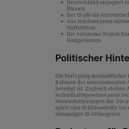
Deutschland engagiert si
Einsatz.
Der IS gilt als terroristi
Aus Nordostsyrien entw
Haftstätten.
Die Autonome Region Kur
Kompetenzen.
Politischer Hint
Die Verlegung mutmaßlicher I
Rahmen der internationalen A
beteiligt ist. Zugleich stell
Aufenthaltsgesetzes neue re
Herausforderungen dar. Die 
spielt eine Schlüsselrolle be
ehemaliger IS-Gefangener.