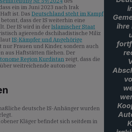
semitteilung Nr. 59/2024
des
ass ein im Juni 2023 nach Irak
i
Haft ist. Das
Deutschland steht im Kampf
Geme
betont, dass der IS weiterhin eine
ihre
t. Der IS wird in der
Islamischer Staat
ristisch agierende dschihadistische Miliz
 laut
IS-Kämpfer und Angehörige
fort
t nur Frauen und Kinder, sondern auch
re
n aus Haftstätten fliehen. Der
utonome Region Kurdistan
zeigt, dass die
V
 über weitreichende autonome
Absch
vo
we
en
wer
Koop
aßliche deutsche IS-Anhänger wurden
Aut
rlegt.
obener Kläger befindet sich seitdem in
K