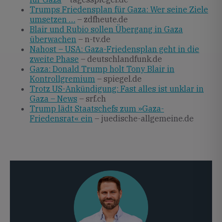
Trumps Friedensplan für Gaza: Wer seine Ziele
umsetzen …
– zdfheute.de
Blair und Rubio sollen Übergang in Gaza
überwachen
– n-tv.de
Nahost – USA: Gaza-Friedensplan geht in die
zweite Phase
– deutschlandfunk.de
Gaza: Donald Trump holt Tony Blair in
Kontrollgremium
– spiegel.de
Trotz US-Ankündigung: Fast alles ist unklar in
Gaza – News
– srf.ch
Trump lädt Staatschefs zum »Gaza-
Friedensrat« ein
– juedische-allgemeine.de