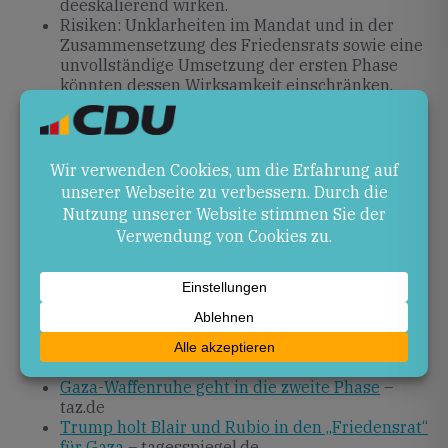
deeskalierend wirken.
Risiken: Unklarheiten im Mandat und in der
Zusammensetzung des Friedensrats sowie eine
unvollständige Umsetzung der ersten Phase
könnten dessen Wirksamkeit einschränken.
Ausblick
Ob und wann die zweite Phase des Friedensplans
wirkungsvoll umgesetzt wird, bleibt offen. Die
nächsten Schritte hängen entscheidend von der
Zusammenarbeit der internationalen Mitglieder im
Friedensrat und dem Einverständnis regionaler
Akteure ab.
Quellen
Gaza-Waffenruhe geht in die zweite Phase
–
taz.de
Trump holt Blair und Rubio in den „Friedensrat“
für Gaza
– tagesspiegel.de