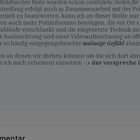
n Städtischer Seite wurden schon
zusätzliche Stellen f
estreifung erfolgt auch in Zusammenarbeit mit der Po
zielt zu beantworten, kann ich an dieser Stelle nur 
n auch mehr Polizeibeamte benötigen, die vor Ort si
abläufe verschlankt und die eingesetzte Technik m
rer Ausleuchtung und einer Videoaufzeichnung an öffe
mir so häufig entgegengebrachte
mulmige Gefühl
abni
en an denen wir drehen können um die sich dort abz
e ich mich vehement einsetzen –
> das verspreche 
mmentar