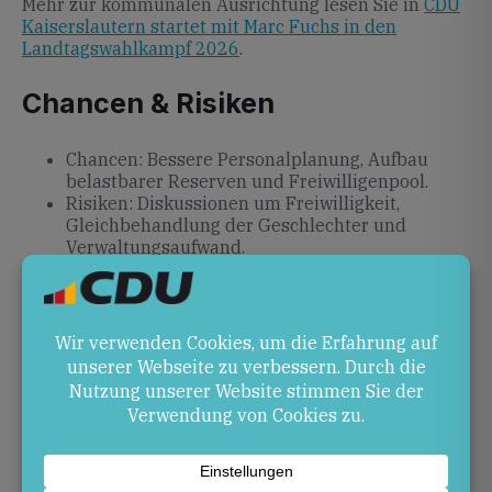
Mehr zur kommunalen Ausrichtung lesen Sie in
CDU
Kaiserslautern startet mit Marc Fuchs in den
Landtagswahlkampf 2026
.
Chancen & Risiken
Chancen: Bessere Personalplanung, Aufbau
belastbarer Reserven und Freiwilligenpool.
Risiken: Diskussionen um Freiwilligkeit,
Gleichbehandlung der Geschlechter und
Verwaltungsaufwand.
Ausblick
Das Gesetz tritt zum 1. Januar 2026 in Kraft. Die
Bundesregierung kann durch Rechtsverordnungen
Details zur Durchführung der Wehrerfassung und
Musterung regeln. Beobachtet werden sollte
insbesondere die praktische Umsetzung und die
Akzeptanz in der jungen Generation.