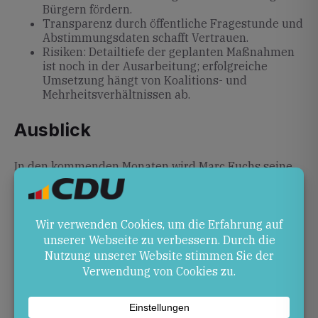
Bürgern fördern.
Transparenz durch öffentliche Fragestunde und
Abstimmungsdaten schafft Vertrauen.
Risiken: Detailtiefe der geplanten Maßnahmen
ist noch in der Ausarbeitung; erfolgreiche
Umsetzung hängt von Koalitions- und
Mehrheitsverhältnissen ab.
Ausblick
In den kommenden Monaten wird Marc Fuchs seine
Konzepte weiter konkretisieren und die
Bürgerbeteiligung intensivieren. Über
Marc Fuchs –
Profil bei abgeordnetenwatch.de
können
Interessierte Fragen stellen und sein
Abstimmungsverhalten verfolgen.
Quellen
marc-fuchs.de
– Marc Fuchs: Startseite